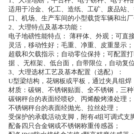
1
、大理地磅，平台秤、电子磅秤、电子秤
适用于冶金、化工、造纸、工矿、废品站、
口、机场、生产车间的小型载货车辆和出厂
2
、大理特点及基本功能：
电子地磅性能特点：
薄秤体、外观；可直
灵活，移动性好；毛重、净重、皮重显示；
超载和欠载指示；自动零位保持；可配置打
据
、无框架、低台面，自带限位，自动复
3
、大理选材工艺及基本配置（选配）：
U
型梁结构，花钢板或平板，通过夹具组焊
材质：碳钢、不锈钢贴面、全不锈钢，三种
碳钢秤台的表面经喷砂、丙烯酸烤漆处理；
不锈钢秤台的表面经抛光、拉丝处理；
受保护的承载活动支脚，附有
4
组可调式支
配备四只合金钢或不锈钢称重传感器；