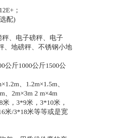
；
12E+
；
选配
)
磅秤、电子磅秤、电子
地秤、地磅秤、不锈钢小地
00
公斤
1000
公斤
1500
公
m
×
1.2m
、
1.2m
×
1.5m
、
5m
、
2m
×
3m 2 m
×
4m
8
米，
3*9
米，
3*10
米，
16
米
/3*18
米等等或是宽