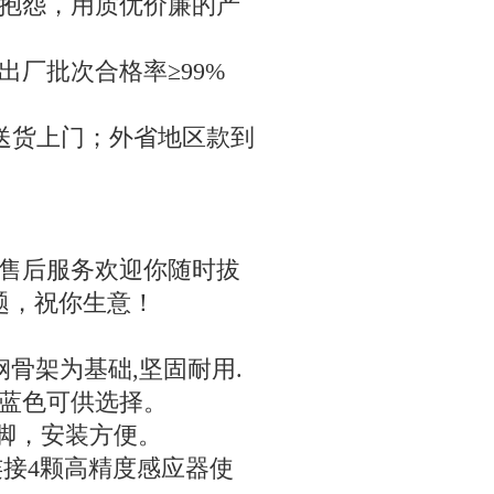
抱怨，用质优价廉的产
出厂批次合格率≥
99%
送货上门；外省地区款到
售后服务欢迎你随时拔
题，祝你生意！
钢骨架为基础
,
坚固耐用
.
蓝色可供选择。
脚，安装方便。
连接
4
颗高精度感应器使