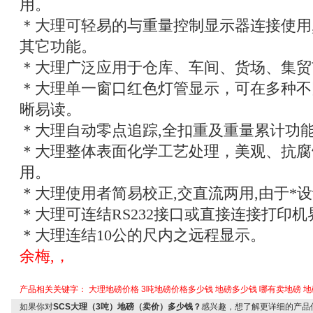
用。
＊大理可轻易的与重量控制显示器连接使用
其它功能。
＊大理广泛应用于仓库、车间、货场、集贸
＊大理单一窗口红色灯管显示，可在多种不
晰易读。
＊大理自动零点追踪
,
全扣重及重量累计功
＊大理整体表面化学工艺处理，美观、抗腐
用。
＊大理使用者简易校正
,
交直流两用
,
由于*
＊大理可连结
RS232
接口或直接连接打印机
＊大理连结
10
公的尺内之远程显示。
余梅,，
产品相关关键字：
大理地磅价格
3吨地磅价格多少钱
地磅多少钱
哪有卖地磅
地
如果你对
SCS大理（3吨）地磅（卖价）多少钱？
感兴趣，想了解更详细的产品