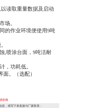
,
以读取重量数据及启动
市场。
同的作业环境便使用9吨
能。
蚀
,
喷涂台面，9吨洁耐
设计，功耗低。
界面。（选配）
磅价格
信息，填写下表直接与厂家联系：