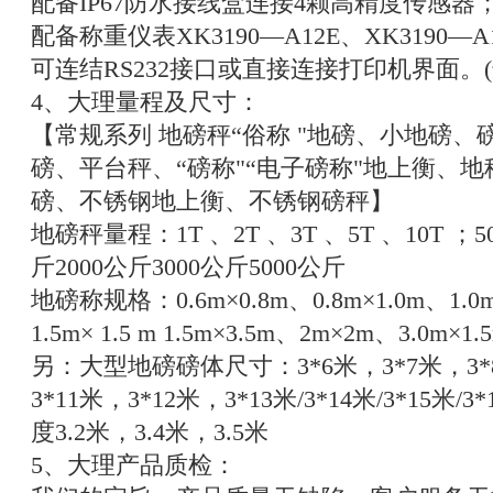
配备
IP67
防水接线盒连接
4
颗高精度传感器
配备称重仪表
XK3190
—
A12E
、
XK3190
—
A
可连结
RS232
接口或直接连接打印机界面。
(
4
、大理量程及尺寸：
【常规系列
地磅秤“俗称
"地磅、小地磅、
磅、平台秤、“磅称"“电子磅称"地上衡、
磅、不锈钢地上衡、不锈钢磅秤】
地磅秤量程：
1T
、
2T
、
3T
、
5T
、
10T
；
5
斤
2000
公斤
3000
公斤
5000
公斤
地磅称规格：
0.6m
×
0.8m
、
0.8m
×
1.0m
、
1.0
1.5m
×
1.5 m 1.5m
×
3.5m
、
2m
×
2m
、
3.0m
×
1.
另：大型地磅磅体尺寸：
3*6
米，
3*7
米，
3*
3*11
米，
3*12
米，
3*13
米
/3*14
米
/3*15
米
/3*
度
3.2
米，
3.4
米，
3.5
米
5
、大理产品质检：