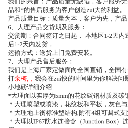
我们的宗旨：产品质量无缺陷，客户服务无
品和*的售后服务为客户创造zui大的利益。
产品质量目标：质量为本，客户为先，产品
6
、大理产品交货期及服务：
交货期：合同签订之日起，
本地区
1-2
天内
后
1-2
天内发货，
运输方式：送货上门免费安装。
7
、大理产品售后服务：
我们是上海厂家定做面向全国直销，全国有
打
余梅,，
我会在zui快的时间里为你解决问
小地磅详细介绍
*
大理面以实厚为
5mm
的花纹碳钢材质及碳
＊大理喷塑或喷漆，花纹板和平板，灰色与
＊大理地上衡标准型结构
,
附有
4
组可调式支
＊大理以
IP67
防水连接盒（
Junction Box
）