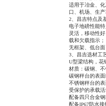
适用于冶金、化
口、机场、生产
2
、昌吉特点及
电子地磅性能特
灵活，移动性好
载和欠载指示；
无框架、低台面
3
、昌吉选材工
U
型梁结构，花
材质：碳钢、不
碳钢秤台的表面
不锈钢秤台的表
受保护的承载活
配备四只合金钢
配备
IP67
防水接