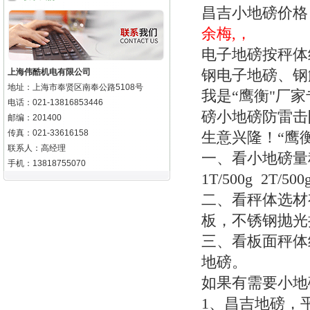
昌吉小地磅价格
余梅,，
电子地磅按秤体
钢电子地磅、
上海伟酷机电有限公司
地址：上海市奉贤区南奉公路5108号
我是“鹰衡"厂
电话：021-13816853446
磅小地磅防雷击
邮编：201400
传真：021-33616158
生意兴隆！“鹰
联系人：高经理
一、看小地磅量
手机：13818755070
1T/500g 2T/500
二、看秤体选材
板，不锈钢抛光
三、看板面秤体
地磅。
如果有需要小地
1
、昌吉地磅，