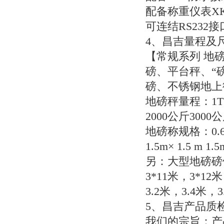
配备称重仪表
X
可连结
RS232
接
4
、昌吉量程及
【常规系列
地磅
磅、平台秤、“
磅、不锈钢地上
地磅秤量程：
1
2000
公斤
3000
公
地磅称规格：
0.
1.5m
×
1.5 m 1.5
另：大型地磅磅
3*11
米，
3*12
米
3.2
米，
3.4
米，
3
5
、昌吉产品质
我们的宗旨：产