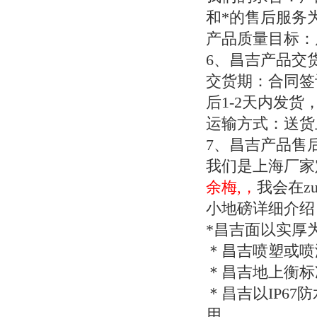
和*的售后服务为
产品质量目标：
6
、昌吉产品交
交货期：合同签
后
1-2
天内发货
运输方式：送货
7
、昌吉产品售
我们是上海厂家
余梅,，
我会在z
小地磅详细介绍
*
昌吉面以实厚
＊昌吉喷塑或喷
＊昌吉地上衡标
＊昌吉以
IP67
防
用。