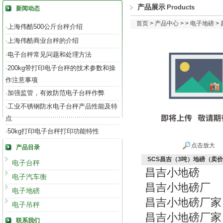
产品展示
Products
新闻动态
首页
>
产品中心
> >
电子地磅
>
上海伟酷500公斤台秤介绍
·
上海伟酷商业台秤的介绍
·
电子台秤常见问题和处理方法
·
200kg带打印电子台秤的技术参数和操
·
作注意事项
加强监管，有效防范电子台秤作弊
·
工业不锈钢防水电子台秤产品性能及特
·
点
50kg打印电子台秤打印功能特性
·
点击放大
产品目录
SCS昌吉（3吨）地磅（卖
电子台秤
昌吉小地磅
电子汽车衡
昌吉小地磅厂
电子地磅
昌吉小地磅厂家
电子吊秤
昌吉小地磅厂家
联系我们