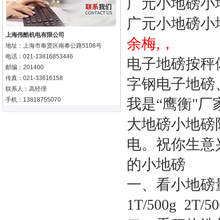
广元小地磅小
广元小地磅小
上海伟酷机电有限公司
余梅,，
地址：上海市奉贤区南奉公路5108号
电话：021-13816853446
电子地磅按秤
邮编：201400
传真：021-33616158
字钢电子地磅
联系人：高经理
我是“鹰衡"
手机：13818755070
大地磅小地磅
电。祝你生意
的小地磅
一、看小地磅
1T/500g 2T/50