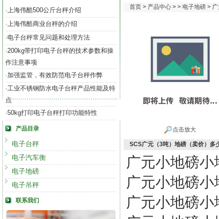
首页
>
产品中心
> >
电子地磅
> 
上海伟酷500公斤台秤介绍
·
上海伟酷商业台秤的介绍
·
电子台秤常见问题和处理方法
·
200kg带打印电子台秤的技术参数和操
·
作注意事项
加强监管，有效防范电子台秤作弊
·
工业不锈钢防水电子台秤产品性能及特
·
点
50kg打印电子台秤打印功能特性
·
产品目录
点击放大
电子台秤
SCS广元（3吨）地磅（卖价）多
电子汽车衡
广元小地磅小
电子地磅
广元小地磅小
电子吊秤
广元小地磅小
联系我们