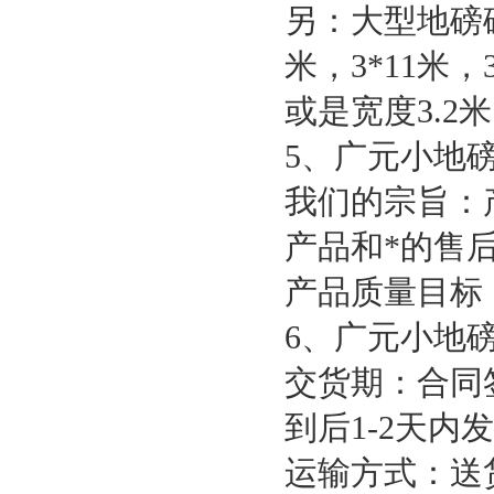
另：大型地磅
米，
3*11
米，
或是宽度
3.2
米
5
、广元小地
我们的宗旨：
产品和*的售后
产品质量目标
6
、广元小地
交货期：合同
到后
1-2
天内发
运输方式：送