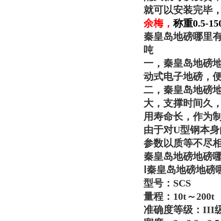
就可以安装完毕
余梅
，
称重0.5
秦皇岛地磅哪里
吨
一，
秦皇岛地磅
动式电子地磅，
二，
秦皇岛地磅
大，支撑时间久
用寿命长，作为
由于对U型钢本身
参数以质等不尽
秦皇岛地磅地磅
Ⅰ
秦皇岛地磅地磅
型号：SCS
量程：10t～200t
准确度等级：III