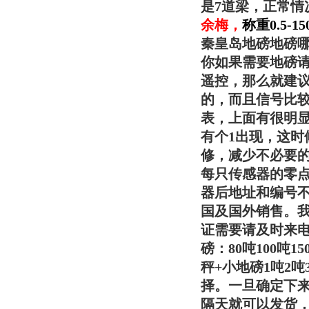
是7道梁，正常情
余梅
，
称重0.5
秦皇岛地磅地磅
你如果需要地磅
遥控，那么就建
的，而且信号比
表，上面有很明
有个1出现，这时
修，减少不必要
每只传感器的零
器后地址和编号不
国及国外销售。
证需要请及时来电
磅：80吨100吨
秤+小地磅1吨2
择。一旦确定下
隔天就可以发货