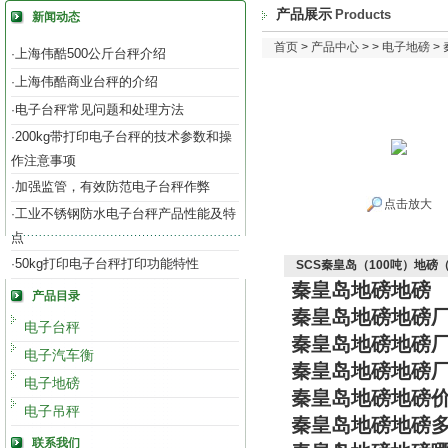
产品展示
Products
新闻动态
首页
>
产品中心
> >
电子地磅
>
上海伟酷500公斤台秤介绍
·
上海伟酷商业台秤的介绍
·
电子台秤常见问题和处理方法
·
200kg带打印电子台秤的技术参数和操
·
作注意事项
加强监管，有效防范电子台秤作弊
·
点击放大
工业不锈钢防水电子台秤产品性能及特
·
点
50kg打印电子台秤打印功能特性
·
SCS秦皇岛（100吨）地磅
秦皇岛地磅地磅
产品目录
秦皇岛地磅地磅
电子台秤
秦皇岛地磅地磅
电子汽车衡
秦皇岛地磅地磅
电子地磅
秦皇岛地磅地磅
电子吊秤
秦皇岛地磅地磅
联系我们