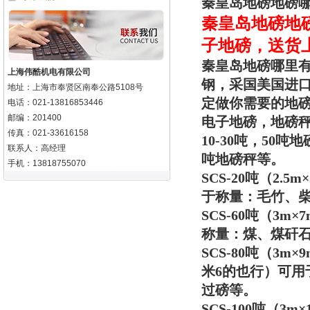
秦皇岛地磅地磅
秦皇岛地磅
地
子地磅，送货
秦皇岛地磅哪里
上海伟酷机电有限公司
钢，采国美国进
地址：上海市奉贤区南奉公路5108号
定做你需要的地
电话：021-13816853446
邮编：201400
电子地磅，地磅
传真：021-33616158
10-30吨，50吨
联系人：高经理
吨地磅秤等。
手机：13818755070
SCS-20吨（2
于称量：毛竹、
SCS-60吨（3
称量：煤、煤矸
SCS-80吨（3
米6的也行）可
过磅等。
SCS-100吨（