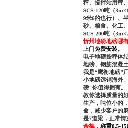
秤、搅拌站用秤
SCS-120吨（
9米6的也行）、
砂、粮食、化工
SCS-200吨（
忻州地磅地磅哪
上门免费安装。
电子地磅按秤体
地磅、钢筋混凝
我是“
鹰衡
地磅"
小地磅远销海外
磅"你值得拥有。
教你选择质量的好
生产，吨位小的，
命，减少客户的麻
是7道梁，正常情
余梅
，
称重0.5