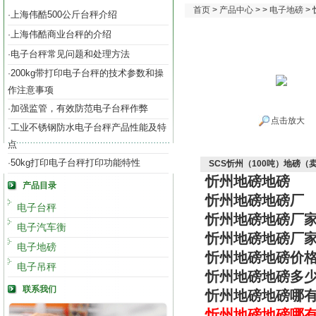
首页
>
产品中心
> >
电子地磅
>
上海伟酷500公斤台秤介绍
·
上海伟酷商业台秤的介绍
·
电子台秤常见问题和处理方法
·
200kg带打印电子台秤的技术参数和操
·
作注意事项
加强监管，有效防范电子台秤作弊
·
点击放大
工业不锈钢防水电子台秤产品性能及特
·
点
50kg打印电子台秤打印功能特性
·
SCS忻州（100吨）地磅（
忻州地磅地磅
产品目录
忻州地磅地磅厂
电子台秤
忻州地磅地磅厂
电子汽车衡
忻州地磅地磅厂
电子地磅
忻州地磅地磅价
电子吊秤
忻州地磅地磅多
联系我们
忻州地磅地磅哪
忻州地磅
地磅哪