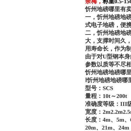
余梅
，
称重0.5
忻州地磅哪里有
一，
忻州地磅地
式电子地磅，便
二，
忻州地磅地
大，支撑时间久
用寿命长，作为
由于对U型钢本身
参数以质等不尽
忻州地磅地磅哪
Ⅰ
忻州地磅地磅哪
型号：SCS
量程：10t～200t
准确度等级：III
宽度：2m2.2m2.5
长度：4m、5m、6
20m、21m、24m