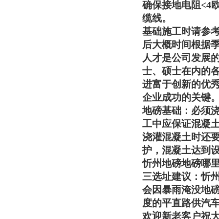
确保接地电阻<4
缆线。
基础施工时请参考
后大概时间根据
人才是公司发展的
士、硕士在内的各
进富于创新的优
企业成功的关键
地磅基础：必须
工中应保证混凝
浇灌混凝土时还
护，混凝土达到
忻州地磅地磅哪
三选址建议：
忻
会因暴雨淹没地
度的平直路供汽
欢迎新老客户祝