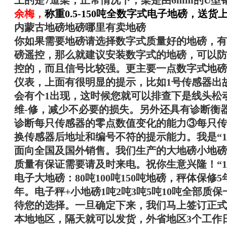
上的是7道梁，正常情况下，梁是由6mm的U型
余梅
，
称重0.5-150吨全数字式电子地磅，送
内蒙古地磅地磅哪里有卖地磅
你如果需要地磅请选择数字式质量好的地磅，有
磅遥控，那么就建议安装数字式的地磅，可以防
控的，而且信号比较强。更主要一点数字式地磅
仪表，上面有很明显的提示，比如1号传感器出
会有个1出现，这时候您就可以排查下是线头松
维-修，减少不必要的损失。另外还具有诊断衡
诊断每只传感器的零点数值变化的能力③每只传
换传感器后地址和编号不符的提示能力。我是“
面向全国及国外销售。我们生产的大地磅小地磅
质量有保证需要请及时来电。祝你生意兴隆！“
电子大地磅：80吨100吨150吨地磅，秤体保修
年。电子秤+小地磅1吨2吨3吨5吨10吨全部质
待您的选择。一旦确定下来，我们马上签订正式
本地地区，隔天就可以发货，外省地区3个工作