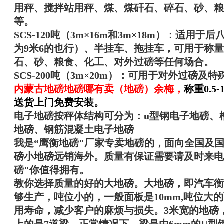
用秤、搅拌站用秤、煤、煤矸石、碎石、砂、粮
等。
SCS-120吨（3m×16m和3m×18m）：适用
为9米6的也行）、半挂车、拖挂车，可用于称
石、砂、粮食、化工、对外过磅等任何场
合。
SCS-200吨（3m×20m）：可用于对外过磅及
内蒙古地磅地磅哪有卖（地磅）余梅
，
称重0.5
送货上门免费安装。
电子地磅按秤体结构可分为：u型钢电子地磅、
地磅、钢筋混凝土电子地磅
我是“
鹰衡
地磅"厂家专卖地磅的，面向全国及
磅小地磅远销海外。质量有保证需要请及时来电
磅"你值得拥有。
教你选择质量的好的大地磅。大地磅，即汽车衡，吨
够生产，吨位小的，一般面板是10mm,吨位大的
用寿命，减少客户的麻烦与损失。3米宽的地磅，