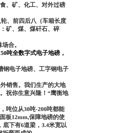
食、矿、化工、对
外过磅
于后八轮、前四后八（车箱长度
量：矿、煤、煤矸石、碎
特殊场合。
-150吨全数字式电子地磅，
槽钢电子地磅、工字钢电子
国外销售。我们生产的大地
。祝你生意兴隆！“
鹰衡
地
位从30吨-200吨都能
面板12mm,保障地磅的使
底下有6道梁，3.4米宽以