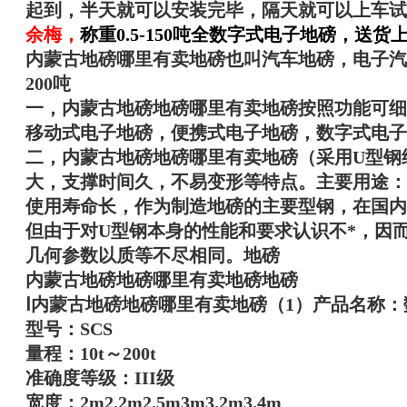
起到，半天就可以安装完毕，隔天就可以上车试
余梅
，
称重0.5-150吨全数字式电子地磅，送
内蒙古地磅哪里有卖地磅
也叫汽车地磅，电子汽
200吨
一，
内蒙古地磅地磅哪里有卖地磅
按照功能可细
移动式电子地磅，便携式电子地磅，数字式电子
二，
内蒙古地磅地磅哪里有卖地磅
（采用U型钢
大，支撑时间久，不易变形等特点。主要用途：
使用寿命长，作为制造地磅的主要型钢，在国内
但由于对U型钢本身的性能和要求认识不*，因
几何参数以质等不尽相同。地磅
内蒙古地磅地磅哪里有卖地磅
地磅
Ⅰ
内蒙古地磅地磅哪里有卖地磅
（1）产品名称：
型号：SCS
量程：10t～200t
准确度等级：III级
宽度：2m2.2m2.5m3m3.2m3.4m