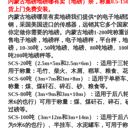
内蒙古地磅
地磅哪有卖（地磅）
余
，
称重0.5-
货上门免费安装。
内蒙古地磅哪里有卖地磅
我们提供*的电子地磅
钢，采国美国进口的传感器，远销其它多个国家
你定做你需要的地磅。
内蒙古地磅1-200吨
称重
售电子地磅，地磅秤，电子地磅秤，平台秤，地
磅，10-30吨，50吨地磅、地磅、80吨地磅、1
吨200吨地磅秤等。
SCS-20吨（2.5m×5m和2.5m×6m）：适
用于称量：毛竹、柴火、木屑、稻草、粮食、花
SCS-60吨（3m×7m和3m×8m）：适用于单
称量：煤、煤矸石、碎石、砂、粮食等。
SCS-80吨（3m×9m和3m×10m）：适用于
米6的也行）可用于称量：煤、煤矸石、碎石、
过磅等。
SCS-100吨（3m×12m和3m×14m）：适用
为9米6的也行）、半挂车、水泥罐车，可用于