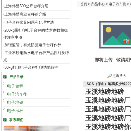
首页
>
产品中心
>
电子汽车衡
>
上海伟酷500公斤台秤介绍
·
上海伟酷商业台秤的介绍
·
电子台秤常见问题和处理方法
·
200kg带打印电子台秤的技术参数和操
·
作注意事项
加强监管，有效防范电子台秤作弊
·
工业不锈钢防水电子台秤产品性能及特
·
点
50kg打印电子台秤打印功能特性
·
点击放大
产品目录
SCS（保山）地磅多少钱??
电子台秤
玉溪地磅地磅
电子汽车衡
玉溪地磅地磅厂
电子地磅
玉溪地磅地磅厂
电子吊秤
玉溪地磅地磅厂
联系我们
玉溪地磅地磅价