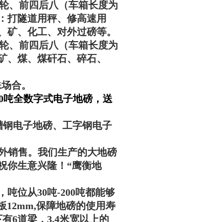
于后八轮、前四后八（车箱长度为
量：打隧道用秤、修高速用
、矿、化工、对
外过磅等。
于后八轮、前四后八（车箱长度为
：矿、煤、煤矸石、碎石、
殊场合。
-150吨全数字式电子地磅，送
槽钢电子地磅、工字钢电子
外销售。我们生产的大地磅
祝你生意兴隆！“
鹰衡
地
位从30吨-200吨都能够
板12mm,保障地磅的使用寿
6道梁，3.4米宽以上的