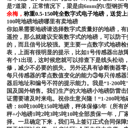
是7道梁，正常情况下，梁是由6mm的U型钢折
余梅
，
称重0.5-150吨全数字式电子地磅，送货
100吨地磅地磅哪里有卖地磅
你如果需要地磅请选择数字式质量好的地磅，有
遥控，那么就建议安装数字式的地磅，可以防干
的，而且信号比较强。更主要一点数字式地磅检
表，上面有很明显的提示，比如1号传感器出故
有个1出现，这时候您就可以排查下是线头松动
修，减少不必要的损失。另外还具有诊断衡器零
每只传感器的零点数值变化的能力③每只传感器
器后地址和编号不符的提示能力。我是“
1-200吨
国及国外销售。我们生产的大地磅小地磅防雷击
证需要请及时来电。祝你生意兴隆！“
1-200吨
地
磅：80吨100吨150吨地磅，秤体保修5年（所
秤+小地磅1吨2吨3吨5吨10吨全部质保一年，
择。一旦确定下来，我们马上签订正式合同保障