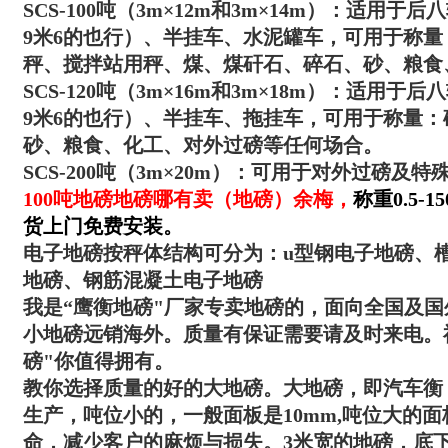
SCS-100吨（3m×12m和3m×14m）：适用
9米6的也行）、半挂车、水泥罐车，可用于称
秤、搅拌站用秤、煤、煤矸石、碎石、砂、粮食
SCS-120吨（3m×16m和3m×18m）：适用
9米6的也行）、半挂车、拖挂车，可用于称量
砂、粮食、化工、对外过磅等任何场
合。
SCS-200吨（3m×20m）：可用于对外过磅及特
100吨地磅地磅哪有卖（地磅）余梅
，
称重0.5
货上门免费安装。
电子地磅按秤体结构可分为：u型钢电子地磅、
地磅、钢筋混凝土电子地磅
我是“
鹰衡
地磅"厂家专卖地磅的，面向全国及国
小地磅远销海外。质量有保证需要请及时来电。
磅"你值得拥有。
教你选择质量的好的大地磅。大地磅，即汽车衡，吨
生产，吨位小的，一般面板是10mm,吨位大的面
命，减少客户的麻烦与损失。3米宽的地磅，底下有