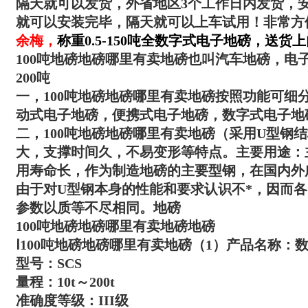
隔天就可以发货，外省地区3个工作日内发货，
就可以安装完毕，隔天就可以上车试用！非常方
余梅
，
称重0.5-150吨全数字式电子地磅，送货
100吨地磅地磅哪里有卖地磅
也叫汽车地磅，电子
200吨
一，
100吨地磅地磅哪里有卖地磅
按照功能可细
动式电子地磅，便携式电子地磅，数字式电子地
二，
100吨地磅地磅哪里有卖地磅
（采用U型钢
大，支撑时间久，不易变形等特点。主要用途：
用寿命长，作为制造地磅的主要型钢，在国内外
由于对U型钢本身的性能和要求认识不*，因而
参数以质等不尽相同。地磅
100吨地磅地磅哪里有卖地磅
地磅
Ⅰ
100吨地磅地磅哪里有卖地磅
（1）产品名称：
型号：SCS
量程：10t～200t
准确度等级：III级