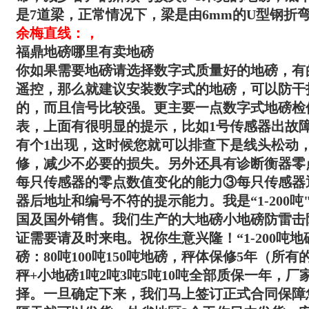
是7道梁，正常情况下，梁是由6mm的U型钢折
余梅直线：，
福鼎地磅哪里有卖地磅
你如果需要地磅请选择数字式质量好的地磅，有
遥控，那么就建议安装数字式的地磅，可以防干
的，而且信号比较强。更主要一点数字式地磅检
表，上面有很明显的提示，比如1号传感器出故
有个1出现，这时候您就可以排查下是线头松动
修，减少不必要的损失。另外还具有诊断衡器零
每只传感器的零点数值变化的能力③每只传感器
器后地址和编号不符的提示能力。我是“
1-200吨
国及国外销售。我们生产的大地磅小地磅防雷击
证需要请及时来电。祝你生意兴隆！“
1-200吨
地
磅：80吨100吨150吨地磅，秤体保修5年（所
秤+小地磅1吨2吨3吨5吨10吨全部质保一年，
择。一旦确定下来，我们马上签订正式合同保障