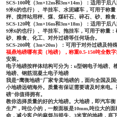
SCS-100吨（3m×12m和3m×14m）：适用
9米6的也行）、半挂车、水泥罐车，可用于称
秤、搅拌站用秤、煤、煤矸石、碎石、砂、粮食
SCS-120吨（3m×16m和3m×18m）：适用
9米6的也行）、半挂车、拖挂车，可用于称量
砂、粮食、化工、对外过磅等任何场
合。
SCS-200吨（3m×20m）：可用于对外过磅及特
福鼎地磅哪有卖（地磅）
，称重0.5-150吨全
安装。
电子地磅按秤体结构可分为：u型钢电子地磅、
地磅、钢筋混凝土电子地磅
我是“
鹰衡
地磅"厂家专卖地磅的，面向全国及国
小地磅远销海外。质量有保证需要请及时来电。
磅"你值得拥有。
教你选择质量的好的大地磅。大地磅，即汽车衡，吨
生产，吨位小的，一般面板是10mm,吨位大的面
命，减少客户的麻烦与损失。3米宽的地磅，底下有