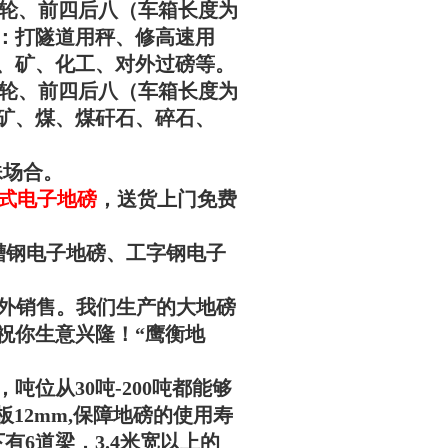
于后八轮、前四后八（车箱长度为
量：打隧道用秤、修高速用
、矿、化工、对
外过磅等。
于后八轮、前四后八（车箱长度为
：矿、煤、煤矸石、碎石、
殊场合。
数字式电子地磅
，
送货上门免费
槽钢电子地磅、工字钢电子
外销售。我们生产的大地磅
祝你生意兴隆！“
鹰衡
地
位从30吨-200吨都能够
板12mm,保障地磅的使用寿
6道梁，3.4米宽以上的