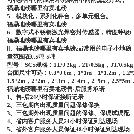
可根据不同的应用环境采用不同的滤波方式；
福鼎地磅哪里有卖地磅
5．模块化，系列化秤台，多单元组合。
福鼎地磅哪里有卖地磅
6．数字式不锈钢激光焊密封传感器，精度等级C
福鼎地磅哪里有卖地磅
Ⅱ、
福鼎地磅哪里有卖地磅
zui常用的电子小地
量范围在0.5吨-5吨
型号：SCS规格：1T/0.2kg，2T/0.5kg，3T/0.5kg
台面尺寸可选：0.8*0.8m，1*1m，1*1.2m，1.2*1.
1.5*2m，2*2m，2*3m，2*4m，2*5m，2.5*5m，
福鼎地磅哪里有卖地磅
售-后服务承诺
1、售-后24小时保证接听记录
2、三包期内出现质量问题保修保换
3、三包期外出现质量问题的保修、保调试调配
4、省内客户服务人员24小时保证到达现场
5、省外客户服务人员保证48小时保证到达现场