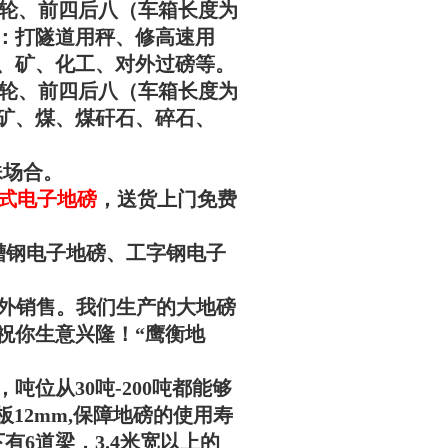
于后八轮、前四后八（车箱长度为
量：打隧道用秤、修高速用
、矿、化工、对
外过磅等。
于后八轮、前四后八（车箱长度为
：矿、煤、煤矸石、碎石、
殊场合。
数字式电子地磅
，
送货上门免费
槽钢电子地磅、工字钢电子
外销售。我们生产的大地磅
祝你生意兴隆！“
鹰衡
地
位从30吨-200吨都能够
板12mm,保障地磅的使用寿
6道梁，3.4米宽以上的