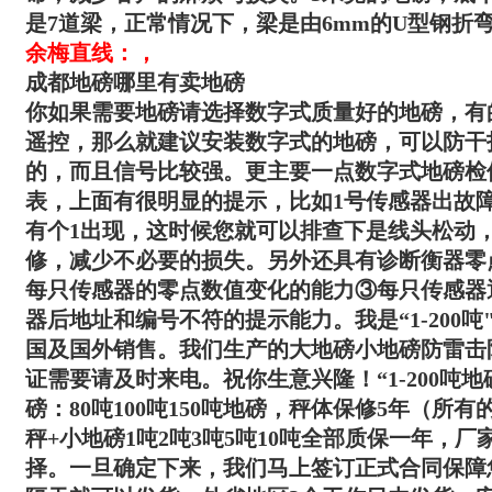
是7道梁，正常情况下，梁是由6mm的U型钢折
余梅直线：，
成都地磅哪里有卖地磅
你如果需要地磅请选择数字式质量好的地磅，有
遥控，那么就建议安装数字式的地磅，可以防干
的，而且信号比较强。更主要一点数字式地磅检
表，上面有很明显的提示，比如1号传感器出故
有个1出现，这时候您就可以排查下是线头松动
修，减少不必要的损失。另外还具有诊断衡器零
每只传感器的零点数值变化的能力③每只传感器
器后地址和编号不符的提示能力。我是“
1-200吨
国及国外销售。我们生产的大地磅小地磅防雷击
证需要请及时来电。祝你生意兴隆！“
1-200吨
地
磅：80吨100吨150吨地磅，秤体保修5年（所
秤+小地磅1吨2吨3吨5吨10吨全部质保一年，
择。一旦确定下来，我们马上签订正式合同保障