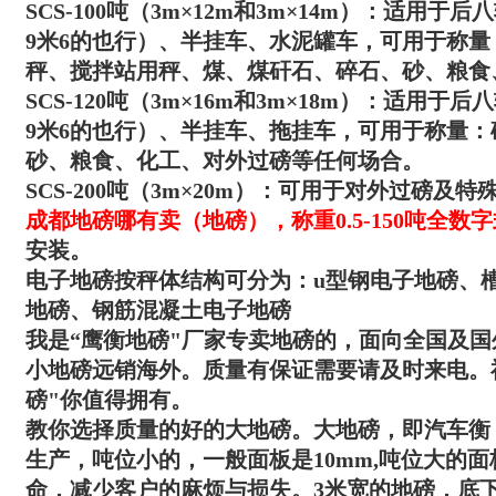
SCS-100吨（3m×12m和3m×14m）：适用
9米6的也行）、半挂车、水泥罐车，可用于称
秤、搅拌站用秤、煤、煤矸石、碎石、砂、粮食
SCS-120吨（3m×16m和3m×18m）：适用
9米6的也行）、半挂车、拖挂车，可用于称量
砂、粮食、化工、对外过磅等任何场
合。
SCS-200吨（3m×20m）：可用于对外过磅及特
成都地磅哪有卖（地磅）
，称重0.5-150吨全
安装。
电子地磅按秤体结构可分为：u型钢电子地磅、
地磅、钢筋混凝土电子地磅
我是“
鹰衡
地磅"厂家专卖地磅的，面向全国及国
小地磅远销海外。质量有保证需要请及时来电。
磅"你值得拥有。
教你选择质量的好的大地磅。大地磅，即汽车衡，吨
生产，吨位小的，一般面板是10mm,吨位大的面
命，减少客户的麻烦与损失。3米宽的地磅，底下有