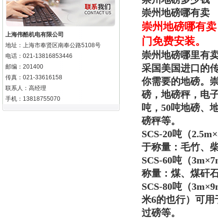
崇州地磅哪有卖
崇州
地磅哪有卖
上海伟酷机电有限公司
门免费安装。
地址：上海市奉贤区南奉公路5108号
崇州地磅哪里有
电话：021-13816853446
采国美国进口的
邮编：201400
传真：021-33616158
你需要的地磅。
崇
联系人：高经理
磅，地磅秤，电子
手机：13818755070
吨，50吨地磅、地
磅秤等。
SCS-20吨（2
于称量：毛竹、
SCS-60吨（3
称量：煤、煤矸
SCS-80吨（3
米6的也行）可
过磅等。