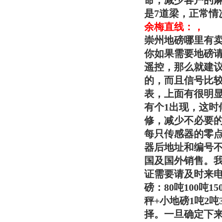
命，减少客户的麻
是7道梁，正常情
余梅直线：，
崇州地磅哪里有
你如果需要地磅
遥控，那么就建
的，而且信号比
表，上面有很明
有个1出现，这时
修，减少不必要
每只传感器的零
器后地址和编号不
国及国外销售。
证需要请及时来电
磅：80吨100吨
秤+小地磅1吨2
择。一旦确定下