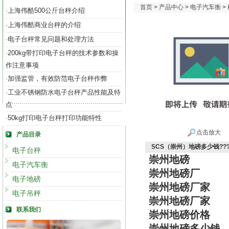
首页
>
产品中心
>
电子汽车衡
>
上海伟酷500公斤台秤介绍
·
上海伟酷商业台秤的介绍
·
电子台秤常见问题和处理方法
·
200kg带打印电子台秤的技术参数和操
·
作注意事项
加强监管，有效防范电子台秤作弊
·
工业不锈钢防水电子台秤产品性能及特
·
点
50kg打印电子台秤打印功能特性
·
点击放大
产品目录
SCS（崇州）地磅多少钱??
电子台秤
崇州地磅
电子汽车衡
崇州地磅厂
电子地磅
崇州地磅厂家
电子吊秤
崇州地磅厂家
联系我们
崇州地磅价格
崇州地磅多少钱