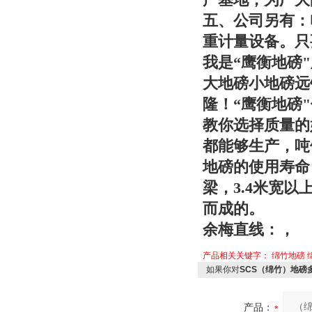
五、公司另有：
重计量设备。只
我是“
鹰衡
地磅
大地磅小地磅远
隆！“
鹰衡
地磅
教你选择质量的
都能够生产，吨位
地磅的使用寿命
梁，3.4米宽
而成的。
余梅直线：，
产品相关关键字：
绵竹地磅
如果你对
SCS（绵竹）地磅多
产品：