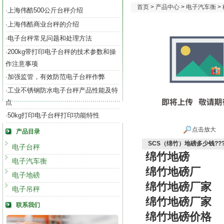
首页
>
产品中心
>
电子汽车衡
>
上海伟酷500公斤台秤介绍
·
上海伟酷商业台秤的介绍
·
电子台秤常见问题和处理方法
·
200kg带打印电子台秤的技术参数和操
·
作注意事项
加强监管，有效防范电子台秤作弊
·
工业不锈钢防水电子台秤产品性能及特
·
点
50kg打印电子台秤打印功能特性
·
点击放大
产品目录
SCS（绵竹）地磅多少钱??
电子台秤
绵竹地磅
电子汽车衡
绵竹地磅厂
电子地磅
绵竹地磅厂家
电子吊秤
绵竹地磅厂家
联系我们
绵竹地磅价格