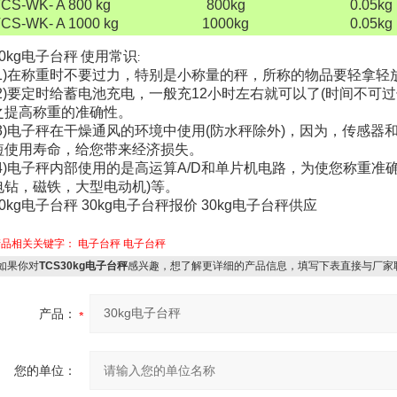
CS-WK- A 800 kg
800kg
0.05kg
CS-WK- A 1000 kg
1000kg
0.05kg
0kg
电子台秤
使用常识
:
1)
在称重时不要过力，特别是小称量的秤，所称的物品要轻拿轻
2)
要定时给蓄电池充电，一般充
12
小时左右就可以了
(
时间不可过
之提高称重的准确性。
3)
电子秤在干燥通风的环境中使用
(
防水秤除外
)
，因为，传感器和
短使用寿命，给您带来经济损失。
4)
电子秤内部使用的是高运算
A/D
和单片机电路，为使您称重准
电钻，磁铁，大型电动机
)
等。
0kg
电子台秤
30kg
电子台秤报价
30kg
电子台秤供应
产品相关关键字：
电子台秤
电子台秤
果你对
TCS30kg电子台秤
感兴趣，想了解更详细的产品信息，填写下表直接与厂家
产品：
您的单位：