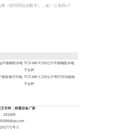
结果（填写阿拉伯数字），如：三加四=7
00kg不锈钢防水电
TCS-WK-F150公斤不锈钢防水电
子台秤
w不干胶标签打印电
TCS-WK-C150公斤带打印功能电
子台秤
3吨叉车秤，称重设备厂家
201400
85068@qq.com
202771号-2