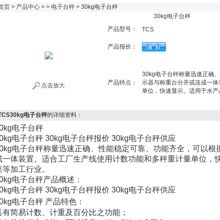
首页
>
产品中心
> >
电子台秤
> 30kg电子台秤
30kg电子台秤
产品型号：
TCS
产品报价：
30kg电子台秤称量迅速正
产品特点：
示器与称重台分开或连成一体
点击放大
单位，快速显示。适用于水产
TCS30kg电子台秤
的详细资料：
0kg
电子台秤
0kg
电子台秤
30kg
电子台秤报价
30kg
电子台秤供应
0kg
电子台秤称量迅速正确、性能稳定可靠、功能齐全，可以根
成一体装置。适合工厂生产线使用计数功能和多秤重计量单位，
菜等加工行业。
0kg
电子台秤产品概述：
0kg
电子台秤
30kg
电子台秤报价
30kg
电子台秤供应
0kg
电子台秤
产品特色：
具有简易计数、计重及百分比之功能；