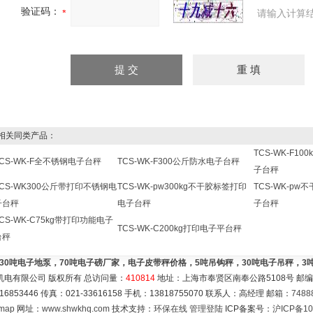
验证码：
请输入计算
关同类产品：
TCS-WK-F1
TCS-WK-F全不锈钢电子台秤
TCS-WK-F300公斤防水电子台秤
子台秤
TCS-WK300公斤带打印不锈钢电
TCS-WK-pw300kg不干胶标签打印
TCS-WK-p
子台秤
电子台秤
子台秤
CS-WK-C75kg带打印功能电子
TCS-WK-C200kg打印电子平台秤
台秤
，30吨电子地泵，70吨电子磅厂家，电子皮带秤价格，5吨吊钩秤，30吨电子吊秤，
机电有限公司 版权所有 总访问量：
410814
地址：上海市奉贤区南奉公路5108号 邮编：
16853446 传真：021-33616158 手机：13818755070 联系人：高经理 邮箱：
7488
emap
网址：
www.shwkhq.com
技术支持：
环保在线
管理登陆
ICP备案号：
沪ICP备10