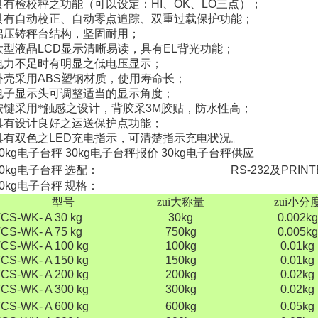
具有检校秤之功能（可以设定：
HI
、
OK
、
LO
三点）；
具有自动校正、自动零点追踪、双重过载保护功能；
铝压铸秤台结构，坚固耐用；
大型液晶
LCD
显示清晰易读，具有
EL
背光功能；
电力不足时有明显之低电压显示；
外壳采用
ABS
塑钢材质，使用寿命长；
电子显示头可调整适当的显示角度；
按键采用*触感之设计，背胶采
3M
胶贴，防水性高；
具有设计良好之运送保护点功能；
具有双色之
LED
充电指示，可清楚指示充电状况。
0kg
电子台秤
30kg
电子台秤报价
30kg
电子台秤供应
0kg
电子台秤
选配：
RS-232
及
PRINT
0kg
电子台秤
规格：
型号
zui大称量
zui小分
CS-WK- A 30 kg
30kg
0.002kg
CS-WK- A 75 kg
750kg
0.005kg
CS-WK- A 100 kg
100kg
0.01kg
CS-WK- A 150 kg
150kg
0.01kg
CS-WK- A 200 kg
200kg
0.02kg
CS-WK- A 300 kg
300kg
0.02kg
CS-WK- A 600 kg
600kg
0.05kg