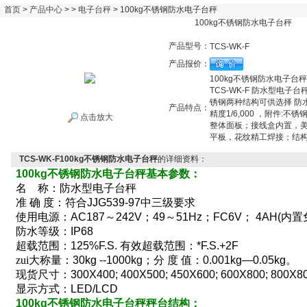
首页
>
产品中心
> >
电子台秤
> 100kg不锈钢防水电子台秤
100kg不锈钢防水电子台秤
产品型号：
TCS-WK-F
产品报价：
100kg不锈钢防水电子台
TCS-WK-F 防水型电子
锈钢两种结构可供选择 防
产品特点：
精度1/6,000 ，附件:
点击放大
整体面板；接线盒内置，美
平板，花纹精工焊接；结
TCS-WK-F100kg不锈钢防水电子台秤
的详细资料：
100kg
不锈钢防水电子台秤基本参数：
名
称：防水型
电子台秤
准
确
度：符合
JJG539-97
中三级要求
使用电源：
AC187
～
242V
；
49
～
51Hz
；
FC6V
；
4AH(
内置
防水等级：
IP68
超载范围：
125%F.S.
有效超载范围：
*F.S.+2F
zui大称量：
30kg --1000kg
；分
度
值：
0.001kg—0.05kg
。
现货尺寸：
300X400; 400X500; 450X600; 600X800; 800X8
显示方式：
LED/LCD
100kg
不锈钢防水电子台秤秤台结构：