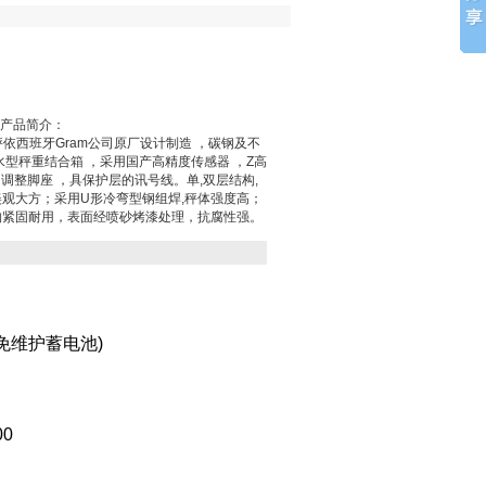
秤产品简介：
台秤依西班牙Gram公司原厂设计制造 ，碳钢及不
水型秤重结合箱 ，采用国产高精度传感器 ，Z高
不锈钢调整脚座 ，具保护层的讯号线。单,双层结构,
观大方；采用U形冷弯型钢组焊,秤体强度高；
构紧固耐用，表面经喷砂烤漆处理，抗腐性强。
免维护蓄电池
)
00