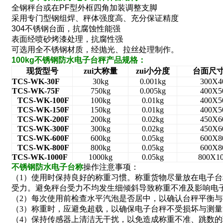
全钢秤台或在
PF
型外框四角加装调整支脚
采用专门型钢组焊、秤体强度高、充分保证精度
304
不锈钢台面，抗腐蚀性能强
表面经喷砂烤漆处理，抗腐性强
可选用全不锈钢材质，经抛光、拉丝处理制作。
100kg
不锈钢防水电子台秤
产品规格：
现货型号
zui大称量
zui小分度
台面尺寸
TCS-WK-30F
30kg
0.001kg
300X4
TCS-WK-75F
750kg
0.005kg
400X5
TCS-WK-100F
100kg
0.01kg
400X5
TCS-WK-150F
150kg
0.01kg
400X5
TCS-WK-200F
200kg
0.02kg
450X6
TCS-WK-300F
300kg
0.02kg
450X6
TCS-WK-600F
600kg
0.05kg
600X8
TCS-WK-800F
800kg
0.05kg
600X8
TCS-WK-1000F
1000kg
0.05kg
800X1
不锈钢防水电子台称
操作注意事项：
（1）使用时保持良好的称重习惯。称重货物尽量放在电子
受力。避免秤台受力不均发生细倾斜导致称重不准及影响电
（2）每次使用前检查水平汽泡是否居中，以确认台秤平衡
（3）称重时，应避免超载，以确保电子台秤不受损坏与测量
（4）保持传感器上清洁无干扰，以免造成称重不准、跳数的