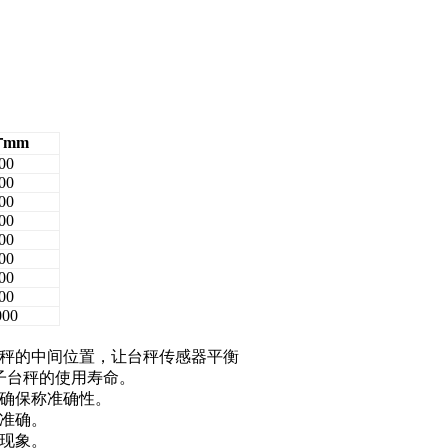
mm
00
00
00
00
00
00
00
00
000
台秤的中间位置，让台秤传感器平衡
子台秤的使用寿命。
与确保称准确性。
准确。
现象。