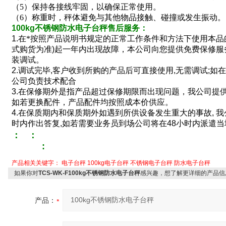
（5）保持各接线牢固，以确保正常使用。
（6）称重时，秤体避免与其他物品接触、碰撞或发生振动。
100kg
不锈钢防水电子台秤
售后服务
：
1.
在*按照产品说明书规定的正常工作条件和方法下使用本品
式购货为准
)
起一年内出现故障，本公司向您提供免费保修服
装调试。
2.
调试完毕
,
客户收到所购的产品后可直接使用
,
无需调试
;
如在
公司负责技术配合
3.
在保修期外是指产品超过保修期限而出现问题，我公司提供
如若更换配件，产品配件均按照成本价供应。
4.
在保质期内和保质期外如遇到所供设备发生重大的事故
,
我
时内作出答复
,
如若需要业务员到场公司将在
48
小时内派遣当
：
：
:
产品相关关键字：
电子台秤
100kg电子台秤
不锈钢电子台秤
防水电子台秤
如果你对
TCS-WK-F100kg不锈钢防水电子台秤
感兴趣，想了解更详细的产品信
产品：