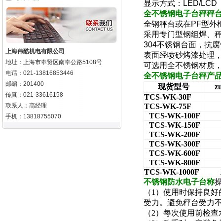
显示方式：
LED/LCD
全
不锈钢电子台秤秤
全钢秤台或在
PF
型外
采用专门型钢组焊、
304
不锈钢台面，抗腐
上海伟酷机电有限公司
表面经喷砂烤漆处理
地址：上海市奉贤区南奉公路5108号
可选用全不锈钢材质
电话：021-13816853446
全
不锈钢电子台秤
产
邮编：201400
现货型号
z
传真：021-33616158
TCS-WK-30F
联系人：高经理
TCS-WK-75F
TCS-WK-100F
手机：13818755070
TCS-WK-150F
TCS-WK-200F
TCS-WK-300F
TCS-WK-600F
TCS-WK-800F
TCS-WK-1000F
不锈钢防水电子台称
（1）使用时保持良
受力。避免秤台受力
（2）每次使用前检