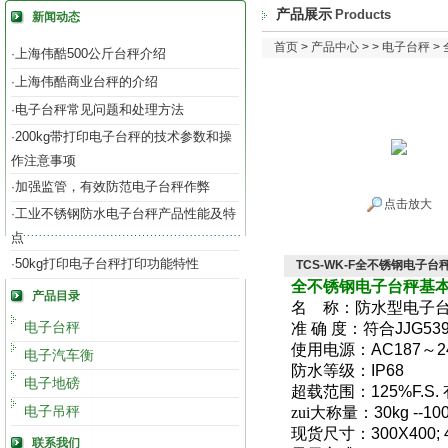
产品展示
Products
新闻动态
首页
>
产品中心
> >
电子台秤
>
上海伟酷500公斤台秤介绍
·
上海伟酷商业台秤的介绍
·
电子台秤常见问题和处理方法
·
200kg带打印电子台秤的技术参数和操
·
作注意事项
加强监管，有效防范电子台秤作弊
·
点击放大
工业不锈钢防水电子台秤产品性能及特
·
点
50kg打印电子台秤打印功能特性
·
TCS-WK-F全不锈钢电子台
全
不锈钢电子台秤基
产品目录
名
称：防水型
电子
电子台秤
准
确
度：符合
JJG539
使用电源：
AC187
～
2
电子汽车衡
防水等级：
IP68
电子地磅
超载范围：
125%F.S.
电子吊秤
zui大称量：
30kg --10
现货尺寸：
300X400; 
联系我们