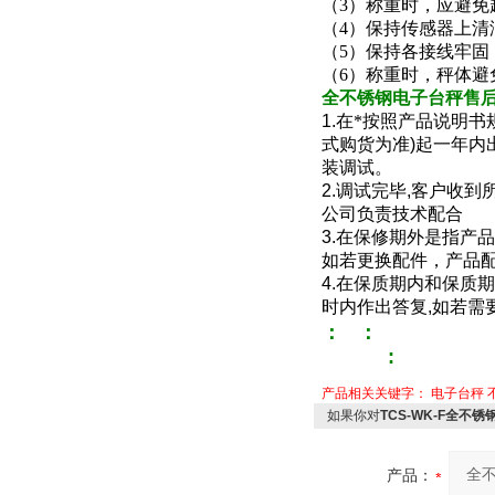
（3）称重时，应避
（4）保持传感器上
（5）保持各接线牢固
（6）称重时，秤体
全
不锈钢电子台秤
售
1.
在*按照产品说明书
式购货为准
)
起一年内
装调试。
2.
调试完毕
,
客户收到
公司负责技术配合
3.
在保修期外是指产品
如若更换配件，产品
4.
在保质期内和保质期
时内作出答复
,
如若需
：
：
:
产品相关关键字：
电子台秤
如果你对
TCS-WK-F全不
产品：