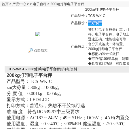
首页
>
产品中心
> >
电子台秤
> 200kg打印电子平台秤
200kg打印电子平台秤
产品型号：
TCS-WK-C
产品报价：
带打印电子台称是计重，
秤、电子平台秤、电子地上
迅速正确、性能稳定可靠
台分开或连成一体装置。
产品特点：
200kg打印电子平台秤
点击放大
◆标配内置针式微打
◆可存储100组单价，能调
◆具有累计功能，可以累
TCS-WK-C200kg打印电子平台秤
的详细资料：
200kg
打印电子平台秤
产品型号：TCS-WK-C
zui大称量：30kg --1000kg。
分 度 值：0.001kg—0.05kg。
显示方式：LED/LCD
打印方式：普通纸，热敏不干胶纸可选
准 确 度：符合JJG539-97中三级要求
使用电源：AC187～242V；49～51Hz；DC6V； 4AH(内
使用温度、湿度：0～40℃；≤90%RH 储运温度：-20～50℃