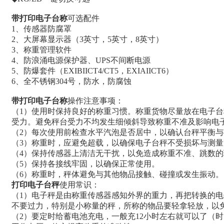
带打印电子台称
可选配件
1
、传感器防腐罩
2
、大屏幕显示器（3英寸，5英寸，8英寸）
3
、称重管理软件
4
、防浪涌电源保护器、UPS不间断电源
5
、防爆套件（EXIBIICT4/CT5，EXIAIICT6）
6
、全不锈钢304号，防水，防腐蚀
带打印电子台称
操作注意事项：
（1）使用时保持良好的称重习惯。称重货物尽量放在电子
受力。避免秤台受力不均发生细倾斜导致称重不准及影响电
（2）每次使用前检查水平汽泡是否居中，以确认台秤平衡
（3）称重时，应避免超载，以确保电子台秤不受损坏与测量
（4）保持传感器上清洁无干扰，以免造成称重不准、跳数的
（5）保持各接线牢固，以确保正常使用。
（6）称重时，秤体避免与其他物品接触、碰撞或发生振动。
打印电子台秤
使用常识：
（1）电子秤是由称重传感器感知外界的重力，再把转换的
不要过力，特别是小称量的秤，所称的物品要轻拿轻放，
（2）要定时给蓄电池充电，一般充12小时左右就可以了（