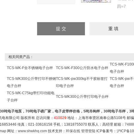
四=7
相关同类产品：
TCS-WK-F1
TCS-WK-F全不锈钢电子台秤
TCS-WK-F300公斤防水电子台秤
电子台秤
TCS-WK300公斤带打印不锈钢
TCS-WK-pw300kg不干胶标签打
TCS-WK-p
电子台秤
印电子台秤
电子台秤
TCS-WK-C75kg带打印功能电
TCS-WK300公斤带打印电子台秤
子台秤
，30吨电子地泵，70吨电子磅厂家，电子皮带秤价格，5吨吊钩秤，30吨电子吊秤，
机电有限公司 版权所有 总访问量：
410029
地址：上海市奉贤区南奉公路5108号 邮编：
16853446 传真：021-33616158 手机：13818755070 联系人：高经理 邮箱：
7488
emap
网址：
www.shwkhq.com
技术支持：
环保在线
管理登陆
ICP备案号：
沪ICP备10