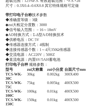
超载范围：125%F.S. 有效超载范围：*F.S.+2d
尺寸：0.3X0.4--0.6X0.8 其它特殊规格可定做
带打印电子台称
技术参数
◆准确度等级：3级
◆zui大检定分度数：3000
◆信号输入范围：－16～18mV
◆AD转换方式：Σ-Δ型A/D转换技术
◆供桥电压：DC 5V
◆传感器连接方式：4线制
◆连接传感器个数：1～4只350Ω传感器
◆交流电源：AC220V；50HZ
◆直流电源：内置6V/5AH蓄电池
打印电子台秤
规格参数：
型号
zui大称量
zui小分度
台面尺寸mm
TCS-WK-
30kg
0.002kg
300X400
30C
TCS-WK-
75kg
0.005kg
400X500
75C
TCS-WK-
100kg
0.01kg
400X500
100C
TCS-WK-
150kg
0.01kg
400X500
150C