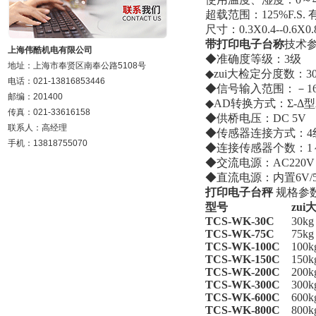
超载范围：125%F.S. 
尺寸：0.3X0.4--0.
带打印电子台称
技术
上海伟酷机电有限公司
◆准确度等级：3级
地址：上海市奉贤区南奉公路5108号
◆zui大检定分度数：30
电话：021-13816853446
◆信号输入范围：－16
邮编：201400
◆AD转换方式：Σ-Δ型
传真：021-33616158
◆供桥电压：DC 5V
联系人：高经理
◆传感器连接方式：4
手机：13818755070
◆连接传感器个数：1～
◆交流电源：AC220V
◆直流电源：内置6V/
打印电子台秤
规格参
型号
zui
TCS-WK-30C
30kg
TCS-WK-75C
75kg
TCS-WK-100C
100k
TCS-WK-150C
150k
TCS-WK-200C
200k
TCS-WK-300C
300k
TCS-WK-600C
600k
TCS-WK-800C
800k