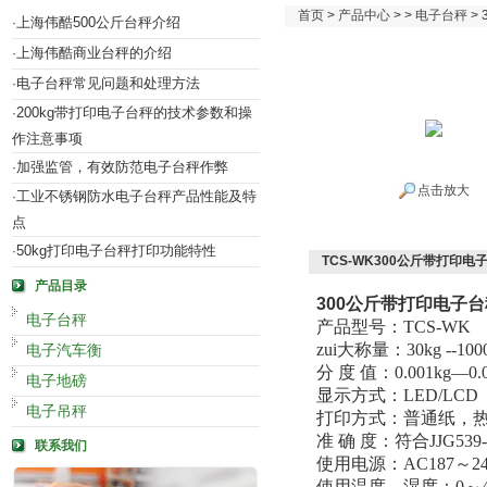
首页
>
产品中心
> >
电子台秤
>
上海伟酷500公斤台秤介绍
·
上海伟酷商业台秤的介绍
·
电子台秤常见问题和处理方法
·
200kg带打印电子台秤的技术参数和操
·
作注意事项
加强监管，有效防范电子台秤作弊
·
点击放大
工业不锈钢防水电子台秤产品性能及特
·
点
50kg打印电子台秤打印功能特性
·
TCS-WK300公斤带打印电
产品目录
300公斤
带打印电子台
电子台秤
产品型号：TCS-WK
zui大称量：30kg --100
电子汽车衡
分 度 值：0.001kg—0.
电子地磅
显示方式：LED/LCD
电子吊秤
打印方式：普通纸，
准 确 度：符合JJG53
联系我们
使用电源：AC187～24
使用温度、湿度：0～40