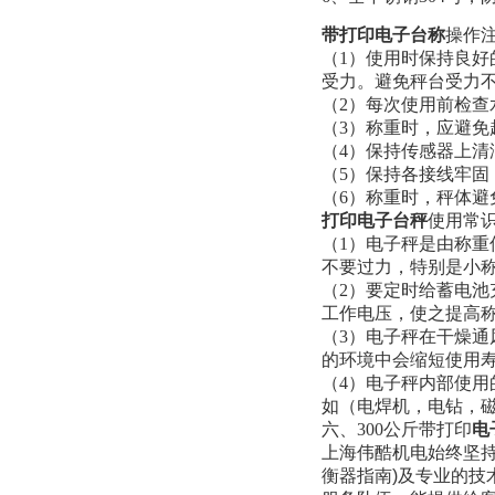
带打印电子台称
操作
（1）使用时保持良
受力。避免秤台受力
（2）每次使用前检
（3）称重时，应避
（4）保持传感器上
（5）保持各接线牢固
（6）称重时，秤体
打印电子台秤
使用常
（1）电子秤是由称
不要过力，特别是小
（2）要定时给蓄电池
工作电压，使之提
（3）电子秤在干燥通
的环境中会缩短使用
（4）电子秤内部使用
如（电焊机，电钻，
六、300公斤
带打印
电
上海伟酷机电始终坚持
衡器指南
)
及专业的技