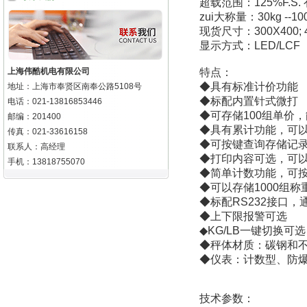
超载范围：125%F.S. 
zui大称量：30kg --10
现货尺寸：300X400; 400
显示方式：LED/LCF
上海伟酷机电有限公司
特点：
◆具有标准计价功能
地址：上海市奉贤区南奉公路5108号
◆标配内置针式微打
电话：021-13816853446
◆可存储100组单价，
邮编：201400
◆具有累计功能，可
传真：021-33616158
◆可按键查询存储记
联系人：高经理
◆打印内容可选，可
手机：13818755070
◆简单计数功能，可
◆可以存储1000组
◆标配RS232接口，
◆上下限报警可选
◆KG/LB一键切换可选
◆秤体材质：碳钢和
◆仪表：计数型、防
技术参数：