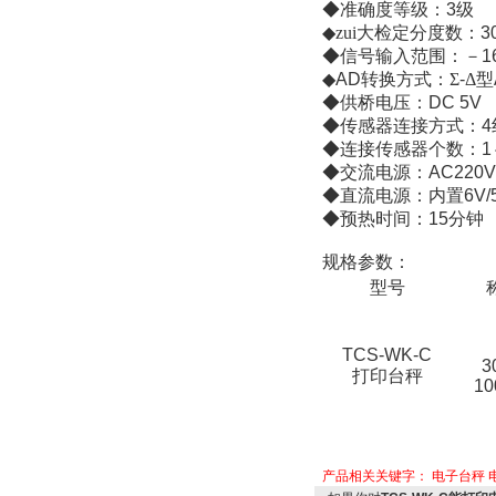
◆准确度等级：
3
级
◆zui大检定分度数：
3
◆信号输入范围：－
1
◆
AD
转换方式：Σ
-
Δ型
◆供桥电压：
DC 5V
◆传感器连接方式：
4
◆连接传感器个数：
1
◆交流电源：
AC220V
◆直流电源：内置
6V/
◆预热时间：
15
分钟
规格参数：
型号
TCS-WK-C
3
打印台秤
10
产品相关关键字：
电子台秤