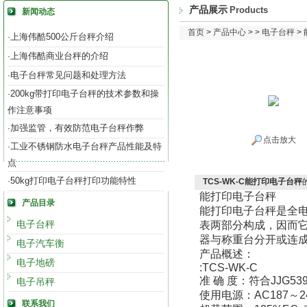
产品展示
Products
新闻动态
首页
>
产品中心
> >
电子台秤
>
上海伟酷500公斤台秤介绍
·
上海伟酷商业台秤的介绍
·
电子台秤常见问题和处理方法
·
200kg带打印电子台秤的技术参数和操
·
作注意事项
加强监管，有效防范电子台秤作弊
·
点击放大
工业不锈钢防水电子台秤产品性能及特
·
点
50kg打印电子台秤打印功能特性
·
TCS-WK-C能打印电子台秤
能打印电子台秤
产品目录
能打印电子台秤是全
电子台秤
表两部分构成，因而
器与称重台分开或连
电子汽车衡
产品概述：
电子地磅
:TCS-WK-C
准 确 度：符合JJG53
电子吊秤
使用电源：AC187～2
联系我们