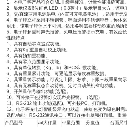
1
、本电子秤产品符合
OIML
Ⅲ
级秤标准，计量性能准确可靠
2
、显示仪表
6
位红色
LED
（
0.8
英寸）显示醒目大方，该电
3
、交
/
直流两用电源供电（内置可充电蓄电池），适用于无
4
、电子秤立杆采用不锈钢管，秤面选用不锈钢秤盘，称体采
耐用，该电子秤体水平可调。适用各种需要移动称重的场所
5
、电子秤超重时声光报警、欠电压报警提示充电，有效延长
性能特点：
1
、具有自动零点追踪功能。
2
、具有
Kg
重量自动校正功能。
3
、具有预扣重功能。
4
、具有零点范围显示功能。
5
、具有单位转换（
Kg
、
lb
）和
PCS
计数功能。
6
、具有重量累计功能、可逐笔显示每次称重数据。
7
、具重量警示功能，可设定上限、标准、下限三段重量警示
8
、具有无称重状态自动待机、定时自动关机省电功能。
9
、开关量信号输出功能
(
选配
)
。
10
、可外接三色报警灯实现声光报警。（选配）
11
、
RS-232
输出功能
(
选配
)
。可外接
PC
、打印机。
12
、电子秤充电灯智能显示充电状态，由红色变为绿色时完
选配功能：
RS-232
通讯接口，可以连接电脑和打印机。重量
产品型号
zui大秤量
秤量范围
分度值
台面尺