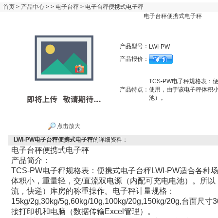
首页
>
产品中心
> >
电子台秤
> 电子台秤便携式电子秤
电子台秤便携式电子秤
产品型号：
LWI-PW
产品报价：
TCS-PW电子秤规格表：
产品特点：
使用，由于该电子秤体积小
池）。
点击放大
LWI-PW电子台秤便携式电子秤
的详细资料：
电子台秤便携式电子秤
产品简介：
TCS-PW
电子秤规格表：便携式
电子台秤
LWI-PW
适合各种
体积小，重量轻，交
/
直流双电源（内配可充电电池）。所以
流，快递）库房的称重操作。电子秤计量规格：
15kg/2g,30kg/5g,60kg/10g,100kg/20g,150kg/20g,
台面尺寸
3
接打印机和电脑（数据传输
Excel
管理）。