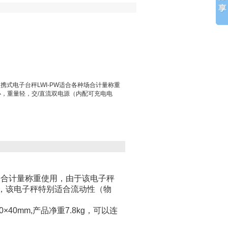
便携式电子台秤LWI-PW适合各种场合计量称重
，重量轻，交/直流双电源（内配可充电电
场合计量称重使用，由于该电子秤
，该电子秤特别适合流动性（物
0×40mm,
产品净重
7.8kg
，可以连