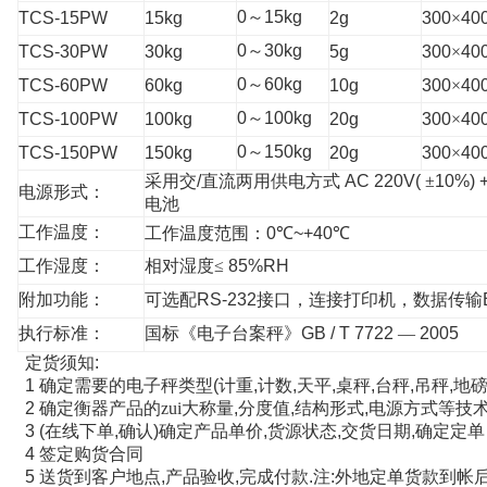
0
～
15kg
TCS-15PW
15kg
2g
300
×
40
0
～
30kg
TCS-30PW
30kg
5g
300
×
40
0
～
60kg
TCS-60PW
60kg
10g
300
×
40
0
～
100kg
TCS-100PW
100kg
20g
300
×
40
0
～
150kg
TCS-150PW
150kg
20g
300
×
40
采用交
/
直流两用供电方式
AC 220V(
±
10%) 
电源形式：
电池
工作温度：
工作温度范围：
0
℃
~+40
℃
工作湿度：
相对湿度≤
85%RH
附加功能：
可选配
RS-232
接口，连接打印机，数据传输
执行标准：
国标《电子台案秤》
GB / T 7722
—
2005
定货须知
:
1
确定需要的电子秤类型
(
计重
,
计数
,
天平
,
桌秤
,
台秤
,
吊秤
,
地
2
确定衡器产品的zui大称量
,
分度值
,
结构形式
,
电源方式等技
3
(
在线下单
,
确认
)
确定产品单价
,
货源状态
,
交货日期
,
确定定单
4
签定购货合同
5
送货到客户地点
,
产品验收
,
完成付款
.
注
:
外地定单货款到帐