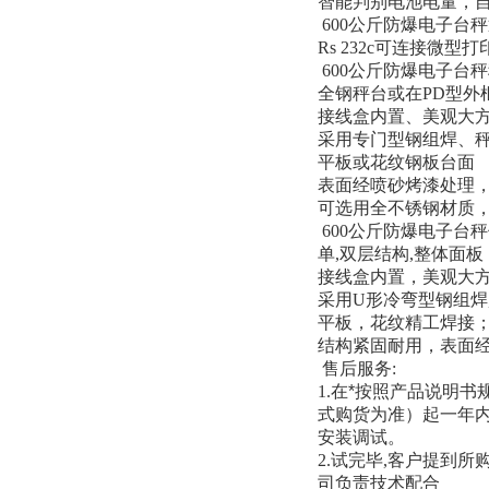
智能判别电池电量，
600
公斤防爆电子台秤
Rs 232c
可连接微型打
600
公斤防爆电子台秤
全钢秤台或在
PD
型外
接线盒内置、美观大
采用专门型钢组焊、
平板或花纹钢板台面
表面经喷砂烤漆处理
可选用全不锈钢材质
600
公斤防爆电子台秤
单
,
双层结构
,
整体面板
接线盒内置，美观大
采用
U
形冷弯型钢组焊
平板，花纹精工焊接
结构紧固耐用，表面
售后服务
:
1.
在*按照产品说明书
式购货为准）起一年
安装调试。
2.
试完毕
,
客户提到所
司负责技术配合