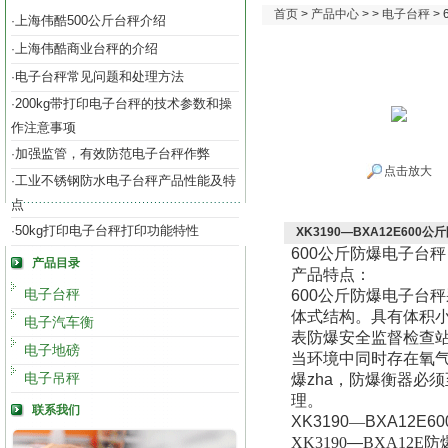
首页
>
产品中心
> >
电子台秤
>
上海伟酷500公斤台秤介绍
·
上海伟酷商业台秤的介绍
·
电子台秤常见问题和处理方法
·
200kg带打印电子台秤的技术参数和操
·
作注意事项
加强监管，有效防范电子台秤作弊
·
点击放大
工业不锈钢防水电子台秤产品性能及特
·
点
50kg打印电子台秤打印功能特性
·
XK3190—BXA12E600
600
公斤防爆电子台秤
产品目录
产品特点：
电子台秤
600
公斤防爆电子台秤
体式结构。具有体积
电子汽车衡
表防爆安全监督检查
电子地磅
当环境中同时存在氧
电子吊秤
爆
zha
，防爆衡器必须
理。
联系我们
XK3190
—
BXA12E60
XK3190
—
BXA12E
防