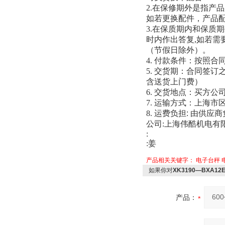
2.
在保修期外是指产品
如若更换配件，产品
3.
在保质期内和保质期
时内作出答复
,
如若需
（节假日除外）。
4.
付款条件：按照合
5.
交货期：合同签订
含送货上门费）
6.
交货地点：买方公
7.
运输方式：上海市
8.
运费负担: 由供应商
公司
:
上海伟酷机电有
:
:
姜
产品相关关键字：
电子台秤
如果你对
XK3190—BXA1
产品：