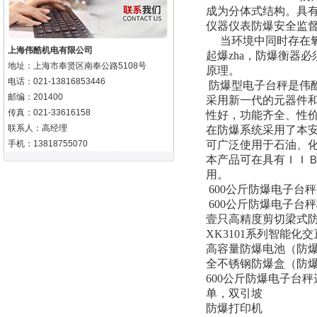
成为分体式结构。具
仪器仪表防爆安全监
当环境中同时存在氧
上海伟酷机电有限公司
起爆
zha
，防爆衡器必
地址：上海市奉贤区南奉公路5108号
原理。
电话：021-13816853446
防爆型电子台秤是伟
邮编：201400
采用新一代的元器件
传真：021-33616158
性好，功能齐全、性
联系人：高经理
在防爆系统采用了本
手机：13818755070
可广泛使用于石油、
本产品可在具有ＩＩ
用。
600
公斤防爆电子台秤
600
公斤防爆电子台秤
壹只高精度剪切梁式
XK3101
系列智能化交
高容量防爆电池（防
全不锈钢防爆盒（防
600
公斤防爆电子台秤
单，双引坡
防爆打印机