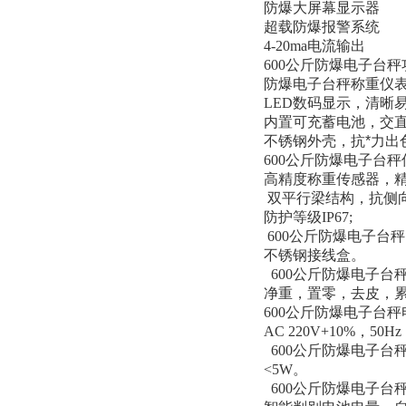
防爆大屏幕显示器
超载防爆报警系统
4-20ma
电流输出
600
公斤防爆电子台秤
防爆电子台秤称重仪
LED
数码显示，清晰
内置可充蓄电池，交
不锈钢外壳，抗*力出
600
公斤防爆电子台秤传
高精度称重传感器，
双平行梁结构，抗侧
防护等级
IP67;
600
公斤防爆电子台秤 
不锈钢接线盒。
600
公斤防爆电子台
净重，置零，去皮，
600
公斤防爆电子台秤
AC 220V+10%
，
50Hz
600
公斤防爆电子台
<5W
。
600
公斤防爆电子台秤