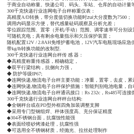
于商业自动称量。快递公司、码头、车站、仓库的自动计量
300
千克快递行业连网电子台秤称重仪表：
高精度
A/D
转换，带分度值切换功能时zui大分度数为
7500
；
调用内码显示方便，替代感量砝码观察及分析允差；
零位跟踪范围、置零（开机
/
手动）范围、调零速率可分别设
可随机充电；具有剩余电量指示和欠压保护装置；
随机配置
12V / 2.8AH
免维护蓄电池，
12V
汽车电瓶现场应急
带
kg/lb
转换功能的改制型
.
300
千克快递行业连网台秤传 感 器：
◆高精度称重传感器，精确稳定，
◆双平行梁结构，抗侧向力强，
◆ 防护等级
IP67;
◆连网快递
,
物流电子台秤主要功能：净重，置零，去皮，累
◆连网快递
,
物流电子台秤保护措施：智能判别电池电量，自
◆连网快递
,
物流电子台秤通讯接口：
Rs 232c
，
Rs485
可连接
300
千克快递行业连网台秤秤台结构
:
◆全钢秤台或在
PD
型外框四角加装调整支脚
◆采用专门型钢组焊、秤体强度高、充分保证精度
◆
304
不锈钢台面，抗腐蚀性能强
◆表面经喷砂烤漆处理，抗腐性强
◆可选用全不锈钢材质，经抛光、拉丝处理制作