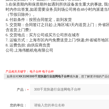
3.
在保质期内和保质期外如遇到所供设备发生重大的事故
,
我
时内作出答复
,
如若需要业务员到场公司将在
48
小时内派遣当
（节假日除外）。
4.
付款条件：按照合同签定，款到发货
5.
交货期：合同签订之日起
:
上海区域
3
天内送货上门；外省
含送货上门费）
6.
交货地点：买方公司或买方公司所在城市
7.
运输方式：上海市区内均免费送货上门
/
快递
;
外省城市地
8.
运费负担: 由供应商负责
公司
:
上海伟酷机电有限公司
产品相关关键字：
电子台秤
电子台秤
如果你对
XK3190300千克快递行业连网电子台秤
感兴趣，想了解更详细的产品
产品：
您的单位：