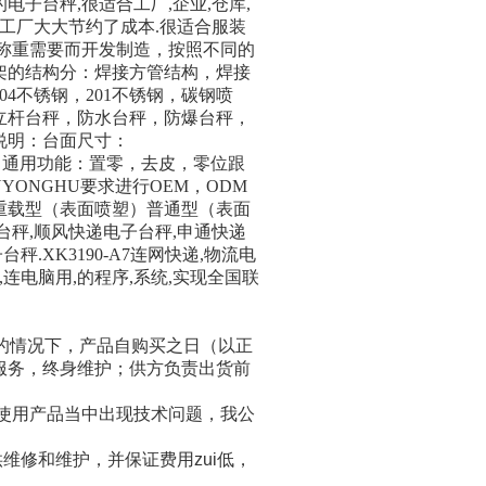
的电子台秤
,
很适合工厂
,
企业
,
仓库
,
工厂大大节约了成本
.
很适合服装
称重需要而开发制造，按照不同的
架的结构分：焊接方管结构，焊接
04
不锈钢，
201
不锈钢，碳钢喷
立杆台秤，防水台秤，防爆台秤，
说明：台面尺寸：
，通用功能：置零，去皮，零位跟
UYONGHU
要求进行
OEM
，
ODM
重载型（表面喷塑）普通型（表面
台秤
,
顺风快递电子台秤
,
申通快递
子台秤
.XK3190-A7
连网快递
,
物流电
,
连电脑用
,
的程序
,
系统
,
实现全国联
的情况下，产品自购买之日（以正
服务，终身维护；供方负责出货前
使用产品当中出现技术问题，我公
维修和维护，并保证费用zui低，