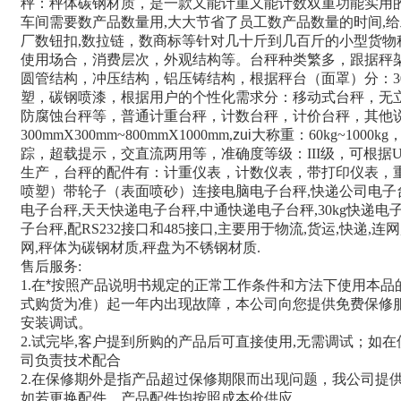
秤：秤体碳钢材质，是一款又能计重又能计数双重功能实用
车间需要数产品数量用
,
大大节省了员工数产品数量的时间
,
给
厂数钮扣
,
数拉链，数商标等针对几十斤到几百斤的小型货物
使用场合，消费层次，外观结构等。台秤种类繁多，跟据秤
圆管结构，冲压结构，铝压铸结构，根据秤台（面罩）分：
3
塑，碳钢喷漆，根据用户的个性化需求分：移动式台秤，无
防腐蚀台秤等，普通计重台秤，计数台秤，计价台秤，其他
300mmX300mm~800mmX1000mm,
zui大称重：
60kg~1000kg
踪，超载提示，交直流两用等，准确度等级：
III
级，可根据
生产，台秤的配件有：计重仪表，计数仪表，带打印仪表，
喷塑）带轮子（表面喷砂）连接电脑电子台秤
,
快递公司电子
电子台秤
,
天天快递电子台秤
,
中通快递电子台秤
,30kg
快递电
子台秤
,
配
RS232
接口和
485
接口
,
主要用于物流
,
货运
,
快递
,
连网
网
,
秤体为碳钢材质
,
秤盘为不锈钢材质
.
售后服务
:
1.
在*按照产品说明书规定的正常工作条件和方法下使用本品
式购货为准）起一年内出现故障，本公司向您提供免费保修
安装调试。
2.
试完毕
,
客户提到所购的产品后可直接使用
,
无需调试；如在
司负责技术配合
2.
在保修期外是指产品超过保修期限而出现问题，我公司提供
如若更换配件，产品配件均按照成本价供应。