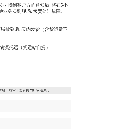
公司接到客户方的通知后
,
将在
5
小
地业务员到现场
,
负责处理故障。
区域款到后
3
天内发货（含货运费不
区物流托运（货运站自提）
信息，填写下表直接与厂家联系：