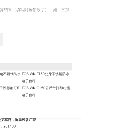
算结果（填写阿拉伯数字），如：三加
00kg不锈钢防水
TCS-WK-F150公斤不锈钢防水
电子台秤
w不干胶标签打印
TCS-WK-C150公斤带打印功能
电子台秤
3吨叉车秤，称重设备厂家
201400