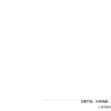
主营产品：
40吨地磅
上海伟酷