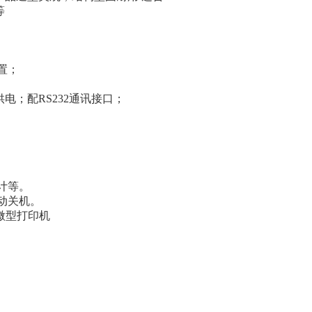
等
置；
供电；配
RS232
通讯接口；
计等。
动关机。
微型打印机