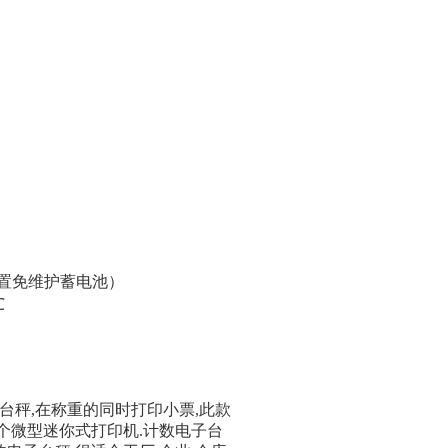
置免维护蓄电池）
℃
台秤
,
在称重的同时打印小票
,
此款
个微型迷你式打印机
.
计数电子台