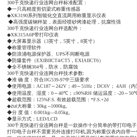
300
千克快递行业连网台秤标准配置：
◆一只高精度剪切梁式称重传感器
◆
XK3190
系列智能化交直流两用称重显示仪表
◆高强度碳钢秤架，表面经喷砂烤漆处理，抗腐性强
300
千克快递行业连网台秤选配件：
◆
XK315A6P
带打印仪表
◆大屏幕显示器（
3
英寸，
5
英寸，
8
英寸）
◆称重管理软件
◆防浪涌电源保护器、
UPS
不间断电源
◆防爆套件（
EXIBIICT4/CT5
，
EXIAIICT6
）
◆全不锈钢
304
号，防水，防腐蚀
300
千克快递行业连网台秤技术参数
:
◆准 确 度：符合
JJG539-97
中三级要求
◆使用电源：
AC187
～
242V
；
49
～
51Hz
；
DC6V
；
4AH
（内
◆使用温度、湿度：
0
～
40
℃；
≤90%RH
储运温度：
-20
～
50
◆超载范围：
125%F.S.
有效超载范围：
*F.S.+2d
◆zui大称量：
30kg --1000kg
。
◆分 度 值：
0.001kg—0.05kg
。
◆显示方式：
LED/LCD
300
千克快递行业连网台秤是一款操作十分简单的带打印电子
打印电子台秤不需要另外连接打印机
,
因为称重仪表内自带一