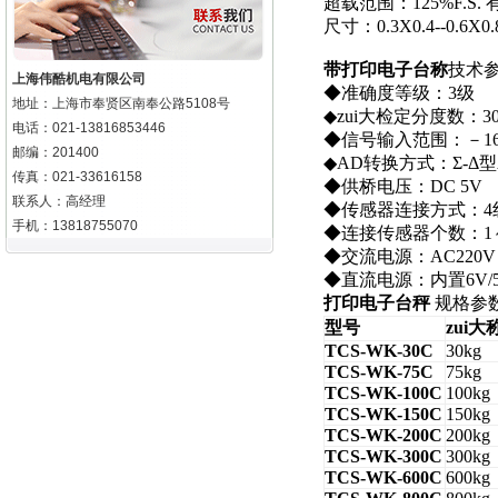
超载范围：125%F.S. 
尺寸：0.3X0.4--0.
带打印电子台称
技术
上海伟酷机电有限公司
◆准确度等级：3级
地址：上海市奉贤区南奉公路5108号
◆zui大检定分度数：30
电话：021-13816853446
◆信号输入范围：－16
邮编：201400
◆AD转换方式：Σ-Δ型
传真：021-33616158
◆供桥电压：DC 5V
联系人：高经理
◆传感器连接方式：4
手机：13818755070
◆连接传感器个数：1～
◆交流电源：AC220V
◆直流电源：内置6V/
打印电子台秤
规格参
型号
zui大
TCS-WK-30C
30kg
TCS-WK-75C
75kg
TCS-WK-100C
100kg
TCS-WK-150C
150kg
TCS-WK-200C
200kg
TCS-WK-300C
300kg
TCS-WK-600C
600kg