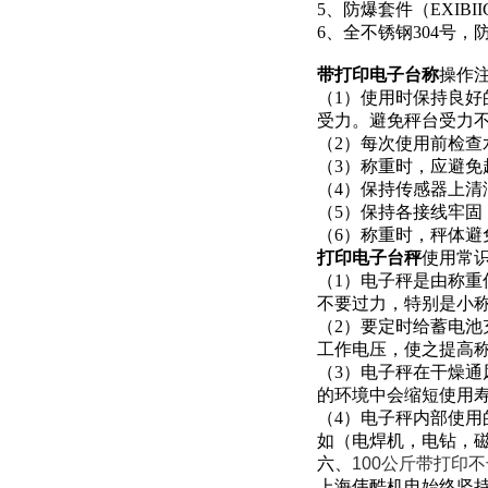
5
、防爆套件（EXIBIICT
6
、全不锈钢304号，
带打印电子台称
操作
（1）使用时保持良
受力。避免秤台受力
（2）每次使用前检
（3）称重时，应避
（4）保持传感器上
（5）保持各接线牢固
（6）称重时，秤体
打印电子台秤
使用常
（1）电子秤是由称
不要过力，特别是小
（2）要定时给蓄电池
工作电压，使之提
（3）电子秤在干燥通
的环境中会缩短使用
（4）电子秤内部使用
如（电焊机，电钻，
六、
100公斤带打印
上海伟酷机电始终坚持