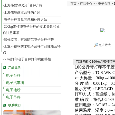
首页
>
产品中心
> >
电子台秤
>
上海伟酷500公斤台秤介绍
·
上海伟酷商业台秤的介绍
·
电子台秤常见问题和处理方法
·
200kg带打印电子台秤的技术参数和操
·
作注意事项
加强监管，有效防范电子台秤作弊
·
点击放大
工业不锈钢防水电子台秤产品性能及特
·
点
50kg打印电子台秤打印功能特性
·
TCS-WK-C100公斤带打
100公斤带打印不干
产品目录
产品型号：TCS-WK-
电子台秤
zui大称量：30kg --100
电子汽车衡
分 度 值：0.001kg—0.
显示方式：LED/LCD
电子地磅
打印方式：普通纸，
电子吊秤
准 确 度：符合JJG53
使用电源：AC187～24
联系我们
使用温度、湿度：0～40