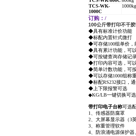
TCS-WK-800C
800kg
TCS-WK-
1000k
1000C
订购：/
100公斤带打印不干
◆具有标准计价功能
◆标配内置针式微打
◆可存储100组单价，
◆具有累计功能，可
◆可按键查询存储记
◆打印内容可选，可
◆简单计数功能，可
◆可以存储1000组
◆标配RS232接口，
◆上下限报警可选
◆KG/LB一键切换可选
带打印电子台称
可选
1
、传感器防腐罩
2
、大屏幕显示器（3英
3
、称重管理软件
4
、防浪涌电源保护器