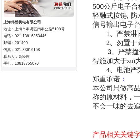
500
公斤电子台
轻融式按键, 
上海伟酷机电有限公司
信号输出电子
地址：上海市奉贤区南奉公路5108号
1、严禁淋雨
电话：021-13816853446
2、勿置于高
邮编：201400
传真：021-33616158
3
、严禁撞
联系人：高经理
得施加大于zu
手机：13818755070
4、电池严
郑重承诺
：
本公司只做高
称的原材料，
不会一味的去
产品相关关键