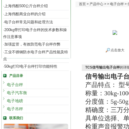
首页
>
产品中心
> >
电子台秤
>
上海伟酷500公斤台秤介绍
·
上海伟酷商业台秤的介绍
·
电子台秤常见问题和处理方法
·
200kg带打印电子台秤的技术参数和操
·
作注意事项
加强监管，有效防范电子台秤作弊
·
点击放大
工业不锈钢防水电子台秤产品性能及特
·
点
50kg打印电子台秤打印功能特性
·
TCS信号输出电子台秤
的详
信号输出电子
产品目录
产品特点： 型号
电子台秤
称量：30kg-100
电子汽车衡
分度值：5g-50g
电子地磅
电子吊秤
精确度：三万分之
具单位选择、单
联系我们
检重声音报警功